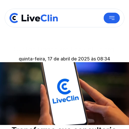
Gestão Financeira Eficiente para 
Nutricionistas com a LiveClin​
quinta-feira, 17 de abril de 2025 às 08:34