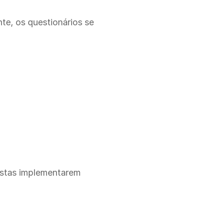
, os questionários se 
A LiveClin oferece uma solução completa, intuitiva e personalizável para nutricionistas implementarem 