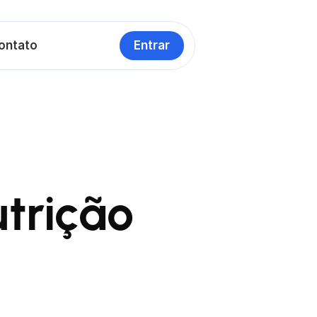
ontato
Entrar
rição 