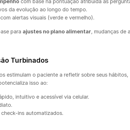
empenho
 com base na pontuação atribuída às pergunt
vos da evolução ao longo do tempo.
com alertas visuais (verde e vermelho).
ase para 
ajustes no plano alimentar
, mudanças de a
ão Turbinados
s estimulam o paciente a refletir sobre seus hábitos,
potencializa isso ao:
ido, intuitivo e acessível via celular.
iato.
m check-ins automatizados.