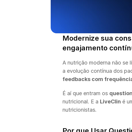
Modernize sua consu
engajamento contín
A nutrição moderna não se li
a evolução contínua dos paci
feedbacks com frequênci
É aí que entram os 
questio
nutricional. E a 
LiveClin
 é u
nutricionistas.
Por que Usar Questi